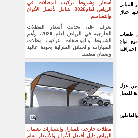
أسعار وشروط تركيب المظلات في
فهي خيارًا مثاليًا لتحسين مظهر المباني 
الرياض لعام2026 |شامل لأفضل الأنواع
الخارجية وتحسين عزلها الحراري والصوتي. كما أنها توفر حماية للمباني من التآكل والتآكل بسبب العوامل الجوية، مما يجعلها خيارًا 
والتصاميم
تعرف على تحديث أسعار المظلات
الخارجية في الرياض لعام 2026، وأهم
وايضاً مقاومة لعوامل الجو المختلفة مثل درجات الحرارة العالية والمنخفضة ومياه الأمطار والرطوبة وايضا للحماية من تآكل طبقات 
الشروط والمواصفات لتركيب مظلات
الكلادينج من الداخل الى جانب مقاومتها للحرائق وتكون هذه الألواح باشكال والوان ومقاسات وسماكات مختلفة تناسب جميع انواع 
السيارات والحدائق المنزلية بجودة عالية
تستخدم أيضًا في تغطية واجهات المحلات التجارية، حيث تعتبر خيارًا مثاليًا لتحسين مظهر المحل وجعله يبدو أكثر احترافية 
وضمان معتمد.
تعتبر أيضًا خيارًا مثاليًا لتحسين عزل 
بالإضافة إلى ذلك، توفر الكلادينج حماية للمحل 
بشكل عام، تعتبر الكلادينج خيارًا مثاليًا لتحسين مظهر واجهات المباني والمحلات التجارية، وتوفير حماية وراحة أكثر للعملاء والعاملين 
مظلات خارجية للمنازل والسيارات بشمال
الرياض:دليل أفضل الأنواع والأسعار لعام