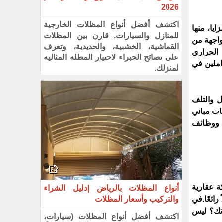
2026
اكتشف أفضل أنواع المظلات الخارجية
تتميز بعدة مزايا، منها 
للمنازل والسيارات. قارن بين المظلات
الجمالية والتصميم الفريد، حيث يمكن تصميمها بأشكال وأحجام مختلفة لتلبية احتياجات المشروع المعين. كما أنها توفر حماية للواجهة من 
القماشية، الخشبية، والحديدية، وتعرف
وأيضًا في تحسين عزل الواجهة الحراري 
على نصائح الخبراء لاختيار المظلة المثالية
والصوتي، حيث تعمل على تقليل نفاذ الحرارة والصوت من الخارج إلى الداخل، مما يساعد على توفير راحة أكثر للسكان والعاملين في 
لمنزلك.
بالإضافة إلى ذلك، تتميز بالمتانة والصلابة، حيث تستطيع تحمل الضغوط والصدمات المختلفة، وتوفر حماية للواجهة من التآكل والتلف 
وتستخدم  أيضًا في تحسين كفاءة استخدام الطاقة في المباني، حيث يمكن استخدامها في تصميم واجهات مباني 
وبشكل عام، تعتبر منظر مثاليًا لتحسين مظهر ووظائف 
 الواجهات الخارجية للمباني تعد من أساسيات التصميم وتحتاج إلى اهتمام مميز من قبل مصممي الديكور. إذا كنت صاحب شركة عقارية 
أنواع المظلات بالرياض |دليل الشراء
والتركيب وأسعار المظلات
ئعًا.
في 
الرياض، يوجد العديد من المحلات التجارية التي تقدم خدمات مماثلة. ولكن كيف يمكنك أن تبرز وتظهر احترافيتك وجودة خدماتك؟ ليس 
اكتشف أفضل أنواع المظلات (سيارات،