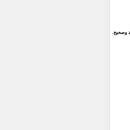
ندرك في شركة انجاز تركيب كلادينج بالرياض أن هذا العمل سهل وسريع، ولكنه يتطلب إتقانًا لأن الكلادينج يحتاج إلى تركيب جيد وصحيح. 