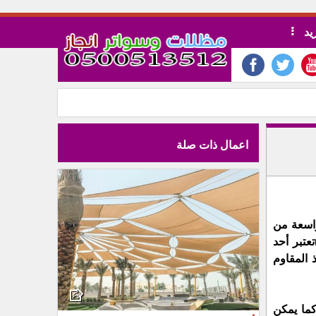
يد
اعمال ذات صلة
الكلادينج عبارة عن ألواح  من مادة المنيوم مصنعة من طبقتين من مادة الألومنيوم بينهما طبقة من المواد العازلة ومجموعة واسعة من 
تعتبر أحد 
الخيارات المثالية لتغطية واجهات المباني الخارجية. تتميز الكلادينج بأنها مصنوعة من مواد متينة وقوية مثل الألمنيوم والفولاذ المقاوم 
تتوفر بأشكال وأحجام مختلفة، مما يجعلها تناسب جميع أنواع المباني. كما يمكن 