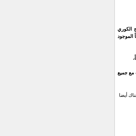
إذا كنت تبحث عن أفضل الانواع فهناك أنواع متعددة من مصادره مثل المصري والصيني والكوري والخليجي. يُعتبر الكلادينج الكوري 
والخليجي من أعلى الجودة، بينما يُعتبر الكلادينج الصيني أقلها في الجودة. يمكنك التمييز بينهم من خلال التحقق من بلد المنشأ الموجود 
، 
يتميز بألوان مميزة ومختلفة ومتعددة في نفس الوقت ليتناسب مع جميع 
النبيتي – اللبني – البرتقالي ) وهناك أيضا 