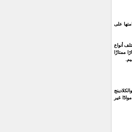
تستخدم الخامات المقاومة للصدأ والأمطار والعوامل الجوية في تركيب الكلادينج، مما يضمن استدامتها على 
يمكن تركيبه في مختلف أنواع 
بشكل عام، يعد خيارًا ممتازًا 
يم.
يتوفر في عدة أنواع، بما في ذلك الكلادينج ايتال بوند، كلادينج الكومات، كلادينج ديبوند، وكلادينج مرايا عاكسة، وكلادينج خشبي، والكلادينج 
الرخامي، بالإضافة إلى أنواع أخرى من الكلادينج المقاوم للحريق لتلبية احتياجات المحلات التجارية أو الشركات التي تتطلب موادًا غير 