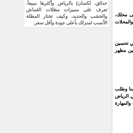
حدائق، لكسان) بالرياض وأكثرها مبيعاً.
تعرف على مميزات مظلات القماش
 هنا يأتي دور شركانجا تركيب كلادينج واجهات المحلات في الرياض، حيث تتميز بالفخامة والأناقة. عندما يدخل الزبائن إلى محلك، 
والخشب والحديد، وكيف تختار المظلة
يستخدم في تغطية واجهات المباني والمحلات 
الأنسب لمنزلك بأعلى جودة وأقل سعر.
وتتميز الكلادينج بجمالها وتصميمها الفريد، وتتمتع بالمتانة والصلابة والحماية من التآكل والتلف. كما يساهم استخدام الكلادينج في تحسين 
عزل الواجهة الحراري والصوتي، وتعزيز كفاءة استخدام الطاقة في المباني. بشكل عام، فإن الكلادينج يعد خيارًا مثاليًا لتحسين مظهر 
شركة مظلات وسواتر انجاز لتركيب كلادينج بالرياض توفر لكم السعر والجودة والخامة والإتقان كل هذا من خلال اتصال واحد بنا وطلب 
تركيب الكلادينج في الرياض 
يتطلب فريق عمل مؤهل ومهرة، يتميز بالكفاءة العالية في هذا المجال. يتميز هؤلاء العمال والمهندسين بالسرعة في التركيب والمهارة 