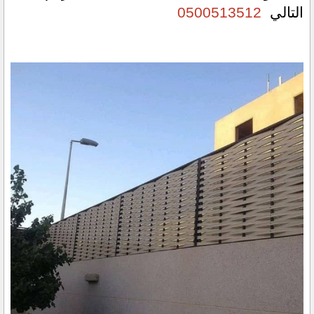
التالي  
0500513512