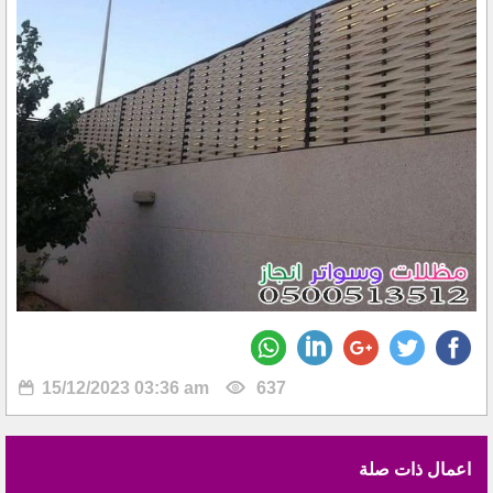
15/12/2023 03:36 am
637
اعمال ذات صلة