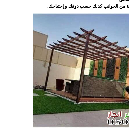
 من الجوانب كذلك حسب ذوقك و إحتياجك .