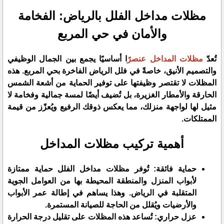
مظلات مداخل الفلل بالرياض: الفخامة
والأمان في حي المربع
​تُعدّ
مظلات المداخل عنصرً
ا أساسيًا يجمع بين الجمال الوظيفي
والتصميم الأنيق، خاصةً في فلل الرياض الفاخرة بحي المربع. هذه
المظلات لا تقتصر وظيفتها على توفير الحماية من أشعة الشمس
الحارقة والأمطار الغزيرة، بل تُضيف أيضًا لمسة جمالية وفخامة لا
مثيل لها لواجهة منزلك، مما يعكس ذوقك الرفيع ويُعزّز من قيمة
الممتلكات.
​أهمية تركيب مظلات المداخل
​حماية فائقة: تُوفر مظلات مداخل الفلل حماية ممتازة
لأبواب المنزل والمنطقة المحيطة بها من العوامل الجوية
المتقلبة في الرياض. وهذا يساهم في إطالة عمر الأبواب
والأرضيات ويُقلل من الحاجة للصيانة المستمرة.
​عزل حراري: تُساعد هذه المظلات على تقليل درجة الحرارة