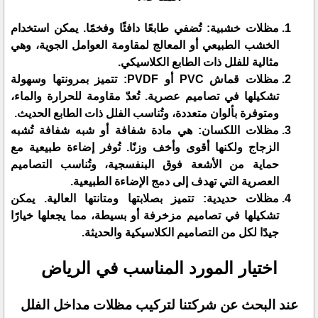
​مظلات خشبية: تُضفي طابعًا دافئًا وفخمًا. يمكن استخدام
الخشب الطبيعي أو المعالج لمقاومة العوامل الجوية، وهي
مثالية للفلل ذات الطابع الكلاسيكي.
​مظلات قماش PVC أو PVDF: تتميز بمرونتها وسهولة
تشكيلها في تصاميم عصرية. تُعدّ مقاومة للحرارة والماء،
ومتوفرة بألوان متعددة، وتُناسب الفلل ذات الطابع الحديث.
​مظلات اللكسان: هي مادة شفافة أو شبه شفافة تُشبه
الزجاج ولكنها أقوى وأخف وزنًا. تُوفر إضاءة طبيعية مع
حماية من الأشعة فوق البنفسجية، وتُناسب التصاميم
العصرية التي تهدف إلى دمج الإضاءة الطبيعية.
مظلات حديدية: تتميز بصلابتها ومتانتها العالية. يمكن
تشكيلها في تصاميم مزخرفة أو بسيطة، مما يجعلها خيارًا
جيدًا لكل من التصاميم الكلاسيكية والحديثة.
​اختيار المورد المناسب في الرياض
​عند البحث عن شركتنا لتركيب مظلات مداخل الفلل