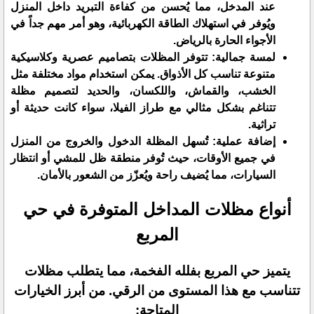
عند المدخل، مما يُحسن من كفاءة التبريد داخل المنزل
ويُوفر في استهلاك الطاقة الكهربائية، وهو أمر مهم جداً في
الأجواء الحارة بالرياض.
​لمسة جمالية: تتوفر المظلات بتصاميم عصرية وكلاسيكية
متنوعة تناسب كل الأذواق. يمكن استخدام مواد مختلفة مثل
الخشب، والقماش، واللكسان، والحديد لتصميم مظلة
تتناغم بشكل مثالي مع طراز الفيلا، سواء كانت حديثة أو
تراثية.
​إضافة عملية: تُسهل المظلة الدخول والخروج من المنزل
في جميع الأوقات، حيث تُوفر منطقة ظل للمشي أو انتظار
السيارات، مما يُضيف راحة ويُعزّز من الشعور بالأمان.
​أنواع مظلات المداخل المتوفرة في حي
المربع
​يتميز حي المربع بفلله الفخمة، مما يتطلب مظلات
تتناسب مع هذا المستوى من الرقي. من أبرز الخيارات
المتاحة: