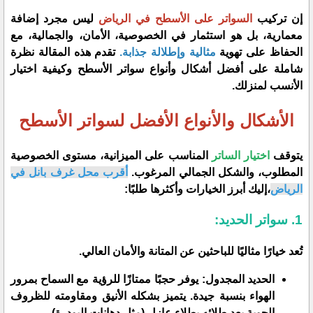
​إن تركيب
السواتر على الأسطح في الرياض
ليس مجرد إضافة
معمارية، بل هو استثمار في الخصوصية، الأمان، والجمالية، مع
الحفاظ على تهوية
مثالية وإطلالة جذابة.
تقدم هذه المقالة نظرة
شاملة على أفضل أشكال وأنواع سواتر الأسطح وكيفية اختيار
الأنسب لمنزلك.
الأشكال والأنواع الأفضل لسواتر الأسطح
​يتوقف
اختيار الساتر
المناسب على الميزانية، مستوى الخصوصية
المطلوب، والشكل الجمالي المرغوب.
أقرب محل غرف بانل في
الرياض
،إليك أبرز الخيارات وأكثرها طلبًا:
​1. سواتر الحديد:
​تُعد خيارًا مثاليًا للباحثين عن المتانة والأمان العالي.
​الحديد المجدول: يوفر حجبًا ممتازًا للرؤية مع السماح بمرور
الهواء بنسبة جيدة. يتميز بشكله الأنيق ومقاومته للظروف
الجوية بعد طلائه بطلاء عازل (مثل دهانات البودرة).