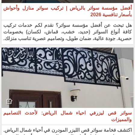
أفضل مؤسسة سواتر بالرياض | تركيب سواتر منازل وأحواش
بأسعار تنافسية 2026
هل تبحث عن أفضل مؤسسة سواتر؟ نقدم لكم خدمات تركيب
كافة أنواع السواتر (حديد، خشب، قماش، لكسان) بخصومات
حصرية. جودة عالية، ضمان طويل، وتصاميم عصرية تناسب منزلك.
سواتر قص ليزرفي احياء شمال الرياض: لأحدث التصاميم
والمميزات
اكتشف فخامة سواتر قص الليزر المودرن في أحياء شمال الرياض.