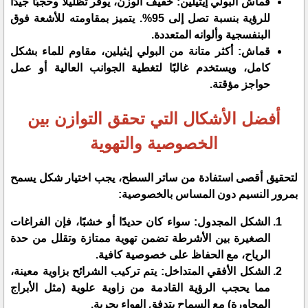
​قماش البولي إيثيلين: خفيف الوزن، يوفر تظليلًا وحجبًا جيدًا
للرؤية بنسبة تصل إلى 95%. يتميز بمقاومته للأشعة فوق
البنفسجية وألوانه المتعددة.
​قماش: أكثر متانة من البولي إيثيلين، مقاوم للماء بشكل
كامل، ويستخدم غالبًا لتغطية الجوانب العالية أو عمل
حواجز مؤقتة.
أفضل الأشكال التي تحقق التوازن بين
الخصوصية والتهوية
​لتحقيق أقصى استفادة من ساتر السطح، يجب اختيار شكل يسمح
بمرور النسيم دون المساس بالخصوصية:
​الشكل المجدول: سواء كان حديدًا أو خشبًا، فإن الفراغات
الصغيرة بين الأشرطة تضمن تهوية ممتازة وتقلل من حدة
الرياح، مع الحفاظ على خصوصية كافية.
​الشكل الأفقي المتداخل: يتم تركيب الشرائح بزاوية معينة،
مما يحجب الرؤية القادمة من زاوية علوية (مثل الأبراج
المجاورة) مع السماح بتدفق الهواء بحرية.