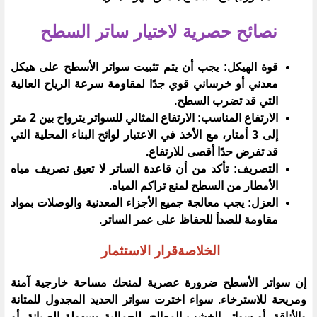
نصائح حصرية لاختيار ساتر السطح
​قوة الهيكل: يجب أن يتم تثبيت سواتر الأسطح على هيكل
معدني أو خرساني قوي جدًا لمقاومة سرعة الرياح العالية
التي قد تضرب السطح.
​الارتفاع المناسب: الارتفاع المثالي للسواتر يترواح بين 2 متر
إلى 3 أمتار، مع الأخذ في الاعتبار لوائح البناء المحلية التي
قد تفرض حدًا أقصى للارتفاع.
​التصريف: تأكد من أن قاعدة الساتر لا تعيق تصريف مياه
الأمطار من السطح لمنع تراكم المياه.
​العزل: يجب معالجة جميع الأجزاء المعدنية والوصلات بمواد
مقاومة للصدأ للحفاظ على عمر الساتر.
​الخلاصةقرار الاستثمار
​إن سواتر الأسطح ضرورة عصرية لمنحك مساحة خارجية آمنة
ومريحة للاسترخاء. سواء اخترت سواتر الحديد المجدول للمتانة
والأناقة، أو سواتر الخشب المعالج، للجمالية وسهولة الصيانة، أو