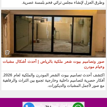
وطرق العزل لإنشاء مجلس تراثي فخم بلمسة عصرية.
صور وتصاميم بيوت شعر ملكية بالرياض | أحدث أشكال مشبات
وخيام مودرن
اكتشف أحدث تصاميم بيوت الشعر المودرن والملكية لعام 2026.
أفكار حصرية لتصاميم داخلية وخارجية تجمع بين التراث والرفاهية
مع صور لأجمل المشبات والديكورات.
مؤسسة انجاز للمظلات والسواتر ©