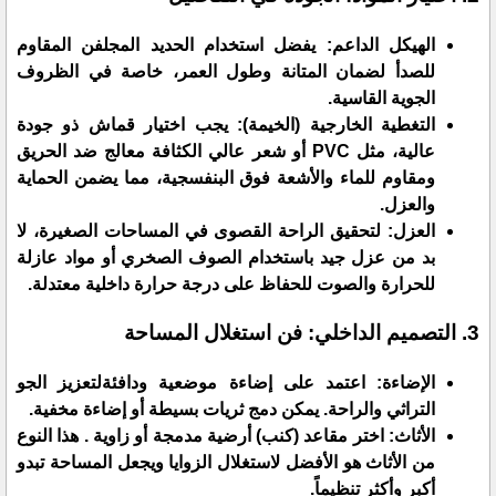
​الهيكل الداعم: يفضل استخدام الحديد المجلفن المقاوم
للصدأ لضمان المتانة وطول العمر، خاصة في الظروف
الجوية القاسية.
​التغطية الخارجية (الخيمة): يجب اختيار قماش ذو جودة
عالية، مثل PVC أو شعر عالي الكثافة معالج ضد الحريق
ومقاوم للماء والأشعة فوق البنفسجية، مما يضمن الحماية
والعزل.
​العزل: لتحقيق الراحة القصوى في المساحات الصغيرة، لا
بد من عزل جيد باستخدام الصوف الصخري أو مواد عازلة
للحرارة والصوت للحفاظ على درجة حرارة داخلية معتدلة.
​3. التصميم الداخلي: فن استغلال المساحة
​الإضاءة: اعتمد على إضاءة موضعية ودافئةلتعزيز الجو
التراثي والراحة. يمكن دمج ثريات بسيطة أو إضاءة مخفية.
​الأثاث: اختر مقاعد (كنب) أرضية مدمجة أو زاوية . هذا النوع
من الأثاث هو الأفضل لاستغلال الزوايا ويجعل المساحة تبدو
أكبر وأكثر تنظيماً.