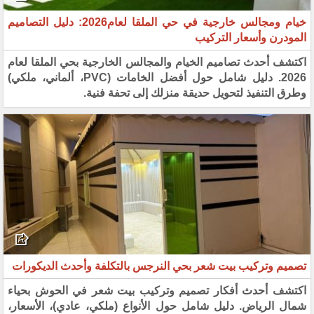
خيام ومجالس خارجية في حي الملقا لعام2026: دليل التصاميم
المودرن وأسعار التركيب
اكتشف أحدث تصاميم الخيام والمجالس الخارجية بحي الملقا لعام
2026. دليل شامل حول أفضل الخامات (PVC، ألماني، ملكي)
وطرق التنفيذ لتحويل حديقة منزلك إلى تحفة فنية.
تصميم وتركيب بيت شعر بحي النرجس بالتكلفة وأحدث الديكورات
اكتشف أحدث أفكار تصميم وتركيب بيت شعر في الحوش بحياء
شمال الرياض. دليل شامل حول الأنواع (ملكي، عادي)، الأسعار،