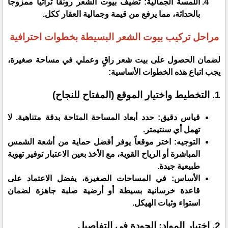
​اللمسة الجمالية: تُضيف بيوت الشعر رونقاً تراثياً ممزوجاً
بالحداثة، مما يرفع من قيمة وجمالية العقار ككل.
​مراحل تركيب بيوت الشعر البسيطة بخطوات احترافية
​لضمان الحصول على بيت شعر راقٍ وعملي في مساحة صغيرة،
يجب اتباع هذه الخطوات الأساسية:
​1. التخطيط واختيار الموقع (المفتاح للنجاح)
​قياس دقيق: حدد أبعاد المساحة المتاحة بدقة متناهية. لا
تهمل أي سنتيمتر.
​التوجيه: اختر موقعاً يوفر أفضل حماية من أشعة الشمس
المباشرة أو الرياح القوية، مع الأخذ بعين الاعتبار توفير تهوية
طبيعية جيدة.
​الأساس: في المساحات الصغيرة، يفضل الاعتماد على
قاعدة خرسانية بسيطة أو أرضية صلبة جاهزة لضمان
استواء وثبات الهيكل.
​2. اختيار المواد: الجودة في التفاصيل