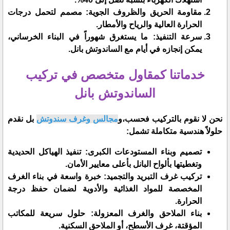
​مقاومة الحريق والظروف الجوية: مصمم لتحمل درجات
الحرارة العالية والرياح والأمطار.
​سرعة التنفيذ: ما يستغرق شهوراً في البناء الخرساني،
يمكن إنجازه في أيام مع الساندوتش بانل.
خدماتنا كمقاول متخصص في تركيب
الساندوتش بانل
​نحن لا نقوم بالتركيب فحسب،و
مجالس وغرف سندوتش
بل نقدم
حلولاً هندسية متكاملة تشمل:
​تصميم وبناء المستودعات الكبرى: تنفيذ الهياكل الحديدية
وتغطيتها بألواح البانل بأعلى معايير الأمان.
​تركيب غرف التبريد والتجميد: خبرة واسعة في بناء الغرف
المخصصة للمواد الغذائية والأدوية لضمان حفظ درجة
الحرارة.
​بناء الملاحق والغرف المعزولة: حلول سريعة للمكاتب
المؤقتة، غرف الأسطح، أو الملاحق السكنية.