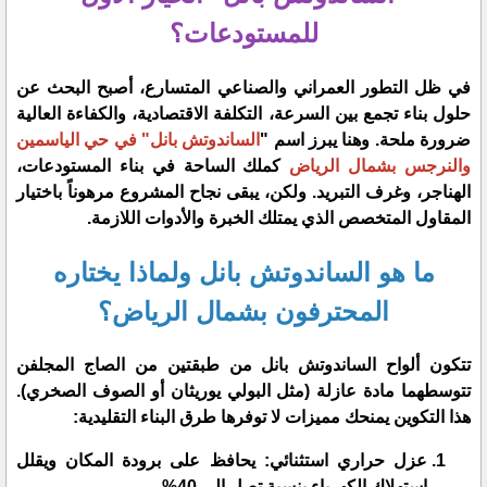
للمستودعات؟
​في ظل التطور العمراني والصناعي المتسارع، أصبح البحث عن
حلول بناء تجمع بين السرعة، التكلفة الاقتصادية، والكفاءة العالية
ضرورة ملحة. وهنا يبرز اسم "
الساندوتش بانل" في حي الياسمين
والنرجس بشمال الرياض
كملك الساحة في بناء المستودعات،
الهناجر، وغرف التبريد. ولكن، يبقى نجاح المشروع مرهوناً باختيار
المقاول المتخصص الذي يمتلك الخبرة والأدوات اللازمة.
​ما هو الساندوتش بانل ولماذا يختاره
المحترفون بشمال الرياض؟
​تتكون ألواح الساندوتش بانل من طبقتين من الصاج المجلفن
تتوسطهما مادة عازلة (مثل البولي يوريثان أو الصوف الصخري).
هذا التكوين يمنحك مميزات لا توفرها طرق البناء التقليدية:
​عزل حراري استثنائي: يحافظ على برودة المكان ويقلل
استهلاك الكهرباء بنسبة تصل إلى 40%.