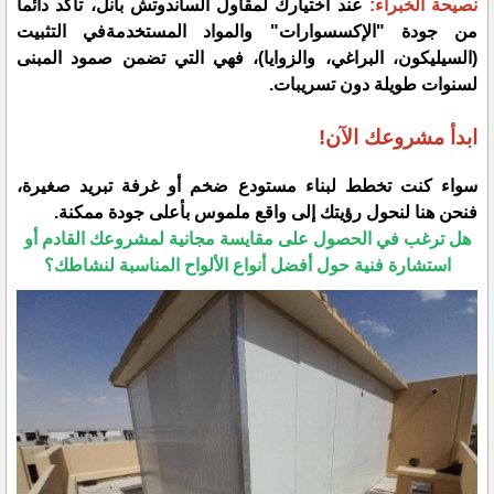
​نصيحة الخبراء:
عند اختيارك لمقاول الساندوتش بانل، تأكد دائماً
من جودة "الإكسسوارات" والمواد المستخدمةفي التثبيت
(السيليكون، البراغي، والزوايا)، فهي التي تضمن صمود المبنى
لسنوات طويلة دون تسريبات.
​ابدأ مشروعك الآن!
​سواء كنت تخطط لبناء مستودع ضخم أو غرفة تبريد صغيرة،
فنحن هنا لنحول رؤيتك إلى واقع ملموس بأعلى جودة ممكنة.
​هل ترغب في الحصول على مقايسة مجانية لمشروعك القادم أو
استشارة فنية حول أفضل أنواع الألواح المناسبة لنشاطك؟