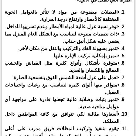
•المظلات مصنوعة من مواد لا تتأثر بالعوامل الجوية
المختلفة كالأمطار وارتفاع درجة الحرارة.
•توفر نسبة عزل عالية لمياه الأمطار وعدم تسريبها للداخل.
•ذات تصميات متنوعة لتتناسب مع الشكل العام للمنزل مما
يضفي عليه شكل أنيق جذاب.
•تتميز بسهولة الفك والتركيب والنقل من مكان لأخر.
•تتميز بإمكانية تركيب الإنارة عليها.
•متوفرة بأشكال وأنواع كثيرة مثل القماش والخشب
المعالج واللكسان والحديد.
•تعمل على عزل أشعة الشمس الفوق بنفسجية الضارة.
•متوافر منها ألوان كثيرة لتتناسب مع رغبات واحتياجات
العميل.
•تتميز بثبات وصلابة عالية تجعلها قادرة على مواجهة أي
عوامل مناخية صعبة.
•أسعارها مثالية لكي تتوافق مع كافة المواطنين داخل
المملكة.
•يقوم بتنفيذ وتركيب المظلات فريق مدرب على أعلى
مستوى، حرصاً من الشركة على تقديم أفضل خدمة ممكنة