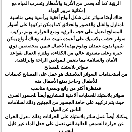
الرؤية كما أنه يحمي من الأتربة والأمطار وتسرب المياه مع
إمكانية مرور الهواء.
هناك أيضًا سواتر على شكل ألواح أفقية ورأسية وهي مناسبة
للمنازل والفلل والقصور والحدائق كما يمكن تركيبها على أسوار
المسابح لتعمل على حجب الرؤية ومنع الحرارة، ويتم تركيب
سواتر خشب بلاستيك على أعمدة تثبيت صلبة وهناك أنواع يمكن
تثبيتها بدون عمدان ويقوم بهذه الأعمال فنيين متخصصين ذوي
خبرة وعلى مستوى عالي من الكفاءة، ويلتزم العمال بقواعد
الأمان والسلامة مما يضمن للمواطن الراحة والرفاهية.
سواتر بلاستيك للمسابح
من أستخدامات السواتر البلاستيك هو عمل على المسابح كحمايات
للأطفال وحاجز يمنع الأطفال منه
فمنظرة أكثر من رائع وسعرة مناسب
سواتر بلاستيك للحمايات ألامنية للمشاريع أيضاً للجسور الطرق
حيث يتم تركيبه على حافة الجسور من الجهتين وذلك لسلامات
الناس عن الميل
يمكنك أيضاً عمل ساتر بلاستيك على الخزانات وذلك لـعزل الخزان
عن حرارة الشمس العالية التي تعمل على جعل الماء غير قابل
للشرب