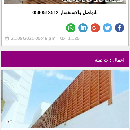
للتواصل والاستفسار 0500513512
21/08/2021 05:46 pm
1,135
اعمال ذات صلة