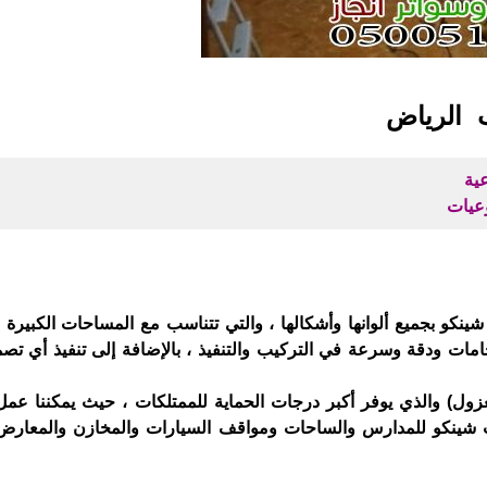
ب الرياض
نكو بجميع ألوانها وأشكالها ، والتي تتناسب مع المساحات الكبيرة 
مات ودقة وسرعة في التركيب والتنفيذ ، بالإضافة إلى تنفيذ أي تصم
معزول) والذي يوفر أكبر درجات الحماية للممتلكات ، حيث يمكننا عم
شينكو للمدارس والساحات ومواقف السيارات والمخازن والمعارض ا