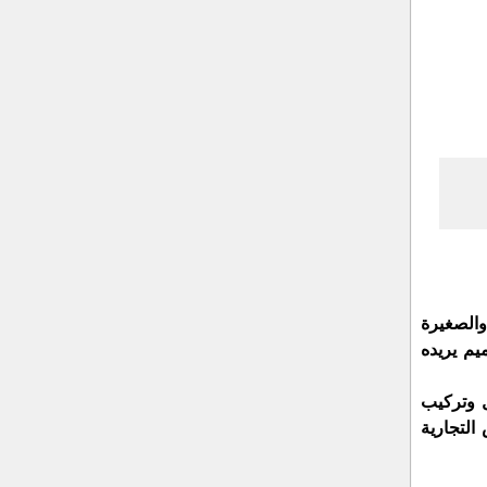
والصغيرة
يم يريده
ل وتركيب
لتجارية