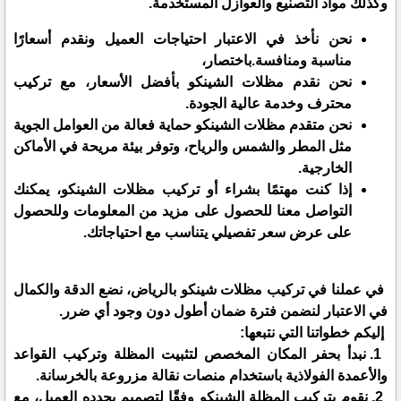
وكذلك مواد التصنيع والعوازل المستخدمة.
نحن نأخذ في الاعتبار احتياجات العميل ونقدم أسعارًا
مناسبة ومنافسة.باختصار،
نحن نقدم مظلات الشينكو بأفضل الأسعار، مع تركيب
محترف وخدمة عالية الجودة.
نحن متقدم مظلات الشينكو حماية فعالة من العوامل الجوية
مثل المطر والشمس والرياح، وتوفر بيئة مريحة في الأماكن
الخارجية.
إذا كنت مهتمًا بشراء أو تركيب مظلات الشينكو، يمكنك
التواصل معنا للحصول على مزيد من المعلومات وللحصول
على عرض سعر تفصيلي يتناسب مع احتياجاتك.
في عملنا في تركيب مظلات شينكو بالرياض، نضع الدقة والكمال
في الاعتبار لنضمن فترة ضمان أطول دون وجود أي ضرر.
إليكم خطواتنا التي نتبعها:
1. نبدأ بحفر المكان المخصص لتثبيت المظلة وتركيب القواعد
والأعمدة الفولاذية باستخدام منصات نقالة مزروعة بالخرسانة.
2. نقوم بتركيب المظلة الشينكو وفقًا لتصميم يحدده العميل، مع