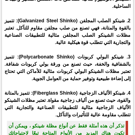
الساحلية.
2. شينكو الصلب المجلفن (Galvanized Steel Shinko): تتميز
بالقوة والمتانة، فهي تصنع من صلب مجلفن مقاوم للتآكل. تعتبر
مظلات الشينكو الصلب المجلفن مثالية للتطبيقات الصناعية
والتجارية التي تتطلب قوة هيكلية عالية.
3. شينكو البولي كربونات (Polycarbonate Shinko): تتميز
بالشفافية والخفة، حيث تصنع من ورقة بولي كربونات شفافة.
تعتبر مظلات الشينكو البولي كربونات مثالية للأماكن التي تحتاج
إلى إضاءة طبيعية وتوفير حماية من العوامل الجوية.
4. شينكو الألياف الزجاجية (Fiberglass Shinko): تتميز بالمتانة
والقوة، حيث تصنع من ألياف زجاجية مقواة. تعتبر مظلات الشينكو
الألياف الزجاجية مثالية للتطبيقات الصناعية والتجارية التي
تتطلب مقاومة عالية للتأثيرات والتآكل.
تذكر أن هذه أمثلة فقط عن أنواع مظلة شينكو ، ويمكن أن
تكون هناك المزيد من الأنواع المتاحة تبعًا لاحتياجاتك