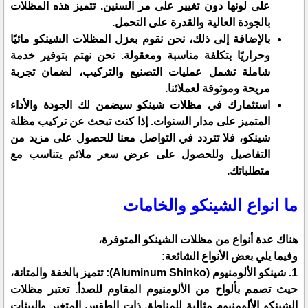
على لونها دون تغيير على مر السنين. تتميز هذه المظلات
بالجودة العالية والقدرة على التحمل.
بالإضافة إلى ذلك، نحن نقوم بعزل المظلات الشينكو مائيًا
وحراريًا بتكلفة مناسبة ومعقولة. نحن نهتم بتوفير خدمة
شاملة تشمل عمليات التصنيع والتركيب، لضمان تجربة
مريحة وموثوقة لعملائنا.
استثمارك في مظلات شينكو سيضمن لك الجودة والأداء
المتميز على مدار السنوات. إذا كنت تبحث عن تركيب مظلة
شينكو، فلا تتردد في التواصل معنا للحصول على مزيد من
التفاصيل وللحصول على عرض سعر ملائم يتناسب مع
متطلباتك.
ما انواع الشينكو والخامات
هناك عدة أنواع من مظلات الشينكو المتوفرة،
وفيما يلي بعض الأنواع الشائعة:
1. شينكو الألومنيوم (Aluminum Shinko): تتميز بالخفة والمتانة،
حيث تصمم بألواح من الألومنيوم المقاوم للصدأ. تعتبر مظلات
الشينكو الألومنيوم مثالية للمناطق ذات الطقس المتغير والبيئات