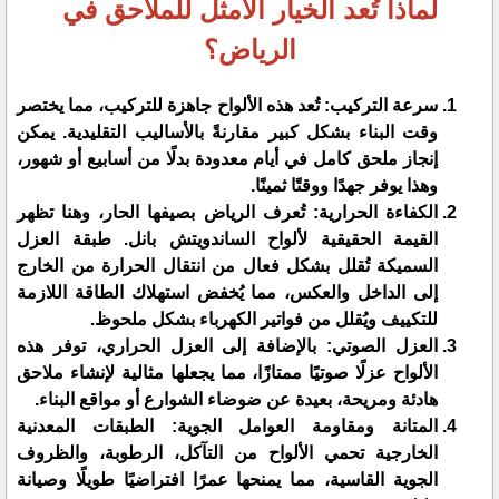
لماذا تُعد الخيار الأمثل للملاحق في
الرياض؟
سرعة التركيب:
تُعد هذه الألواح جاهزة للتركيب، مما يختصر
وقت البناء بشكل كبير مقارنةً بالأساليب التقليدية. يمكن
إنجاز ملحق كامل في أيام معدودة بدلًا من أسابيع أو شهور،
وهذا يوفر جهدًا ووقتًا ثمينًا.
الكفاءة الحرارية:
تُعرف الرياض بصيفها الحار، وهنا تظهر
القيمة الحقيقية لألواح الساندويتش بانل. طبقة العزل
السميكة تُقلل بشكل فعال من انتقال الحرارة من الخارج
إلى الداخل والعكس، مما يُخفض استهلاك الطاقة اللازمة
للتكييف ويُقلل من فواتير الكهرباء بشكل ملحوظ.
العزل الصوتي:
بالإضافة إلى العزل الحراري، توفر هذه
الألواح عزلًا صوتيًا ممتازًا، مما يجعلها مثالية لإنشاء ملاحق
هادئة ومريحة، بعيدة عن ضوضاء الشوارع أو مواقع البناء.
المتانة ومقاومة العوامل الجوية:
الطبقات المعدنية
الخارجية تحمي الألواح من التآكل، الرطوبة، والظروف
الجوية القاسية، مما يمنحها عمرًا افتراضيًا طويلًا وصيانة