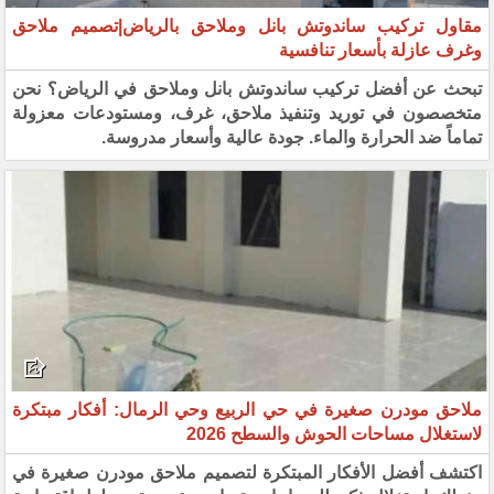
مقاول تركيب ساندوتش بانل وملاحق بالرياض|تصميم ملاحق
وغرف عازلة بأسعار تنافسية
تبحث عن أفضل تركيب ساندوتش بانل وملاحق في الرياض؟ نحن
متخصصون في توريد وتنفيذ ملاحق، غرف، ومستودعات معزولة
تماماً ضد الحرارة والماء. جودة عالية وأسعار مدروسة.
ملاحق مودرن صغيرة في حي الربيع وحي الرمال: أفكار مبتكرة
لاستغلال مساحات الحوش والسطح 2026
اكتشف أفضل الأفكار المبتكرة لتصميم ملاحق مودرن صغيرة في