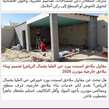
منزلك. استغلال ذكي للمساحات، تصاميم عصرية، وحلول اقتصادية
لتحويل الحوش أو السطح إلى ركن أحلامك.
مقاول ملاحق اسمنت بورد حي العليا بشمال الرياض| تصميم وبناء
ملاحق خارجية مودرن 2026
هل تبحث عن مقاول ملاحق اسمنت بورد خبيرفي حي العليا بشمال
الرياض؟ نقدم لكم خدمات بناء ملاحق خارجية، غرف سطح،
ومجالس مودرن بأجود المواد وأقل التكاليف. استلم ملحقك جاهزاً
بتشطيب فاخر.